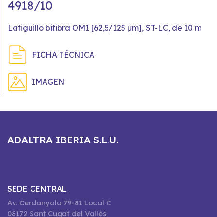
4918/10
Latiguillo bifibra OM1 [62,5/125 μm], ST-LC, de 10 m
FICHA TÉCNICA
IMAGEN
ADALTRA IBERIA S.L.U.
SEDE CENTRAL
Av. Cerdanyola 79-81 Local C
08172 Sant Cugat del Vallès