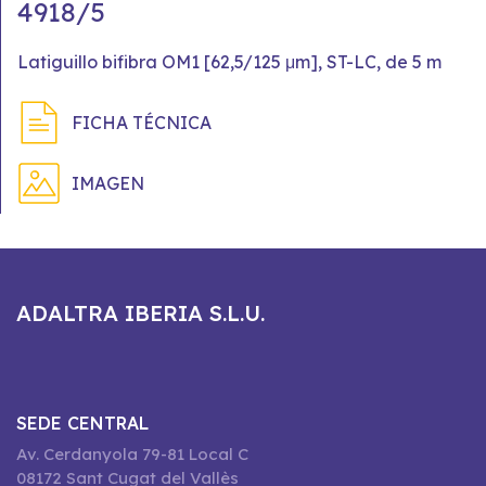
4918/5
Latiguillo bifibra OM1 [62,5/125 μm], ST-LC, de 5 m
FICHA TÉCNICA
IMAGEN
ADALTRA IBERIA S.L.U.
SEDE CENTRAL
Av. Cerdanyola 79-81 Local C
08172 Sant Cugat del Vallès