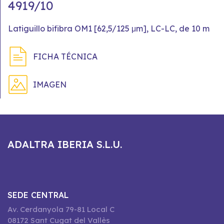
4919/10
Latiguillo bifibra OM1 [62,5/125 μm], LC-LC, de 10 m
FICHA TÉCNICA
IMAGEN
ADALTRA IBERIA S.L.U.
SEDE CENTRAL
Av. Cerdanyola 79-81 Local C
08172 Sant Cugat del Vallès