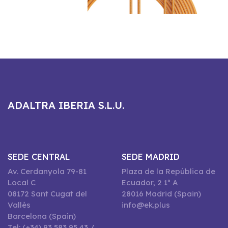
ADALTRA IBERIA S.L.U.
SEDE CENTRAL
SEDE MADRID
Av. Cerdanyola 79-81
Plaza de la República de
Local C
Ecuador, 2 1º A
08172 Sant Cugat del
28016 Madrid (Spain)
Vallès
info@ek.plus
Barcelona (Spain)
Tel: (+34) 93 583 95 43 /