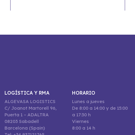
LOGÍSTICA Y RMA
HORARIO
ALGEVASA LOGISTICS
Lunes a jueves
C/ Joanot Martorell 96,
De 8:00 a 14:00 y de 15:00
Puerta 1 – ADALTRA
a 17:30 h
08203 Sabadell
Viernes
Barcelona (Spain)
8:00 a 14 h
Tel: +34 937121765