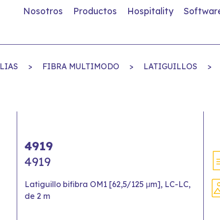
Nosotros
Productos
Hospitality
Softwar
LIAS
>
FIBRA MULTIMODO
>
LATIGUILLOS
>
4919
4919
Latiguillo bifibra OM1 [62,5/125 μm], LC-LC,
de 2 m