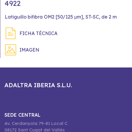
4922
Latiguillo bifibra OM2 [50/125 μm], ST-SC, de 2 m
FICHA TÉCNICA
IMAGEN
ADALTRA IBERIA S.L.U.
SEDE CENTRAL
Av. Cerdanyola 79-81 Local C
08172 Sant Cugat del Vallès