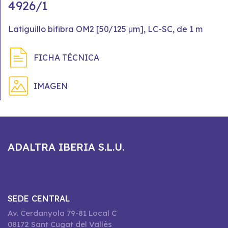
4926/1
Latiguillo bifibra OM2 [50/125 μm], LC-SC, de 1 m
FICHA TÉCNICA
IMAGEN
ADALTRA IBERIA S.L.U.
SEDE CENTRAL
Av. Cerdanyola 79-81 Local C
08172 Sant Cugat del Vallès