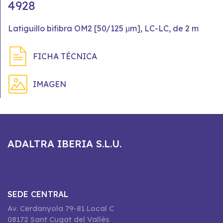
4928
Latiguillo bifibra OM2 [50/125 μm], LC-LC, de 2 m
FICHA TÉCNICA
IMAGEN
ADALTRA IBERIA S.L.U.
SEDE CENTRAL
Av. Cerdanyola 79-81 Local C
08172 Sant Cugat del Vallès