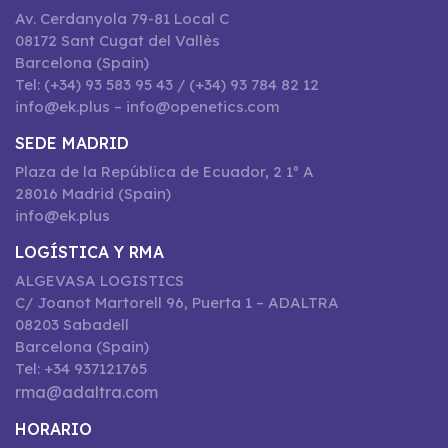
Av. Cerdanyola 79-81 Local C
08172 Sant Cugat del Vallès
Barcelona (Spain)
Tel: (+34) 93 583 95 43 / (+34) 93 784 82 12
info@ek.plus – info@openetics.com
SEDE MADRID
Plaza de la República de Ecuador, 2 1º A
28016 Madrid (Spain)
info@ek.plus
LOGÍSTICA Y RMA
ALGEVASA LOGISTICS
C/ Joanot Martorell 96, Puerta 1 – ADALTRA
08203 Sabadell
Barcelona (Spain)
Tel: +34 937121765
rma@adaltra.com
HORARIO