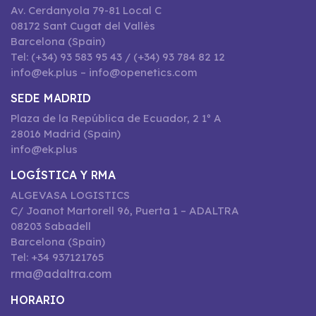
Av. Cerdanyola 79-81 Local C
08172 Sant Cugat del Vallès
Barcelona (Spain)
Tel: (+34) 93 583 95 43 / (+34) 93 784 82 12
info@ek.plus – info@openetics.com
SEDE MADRID
Plaza de la República de Ecuador, 2 1º A
28016 Madrid (Spain)
info@ek.plus
LOGÍSTICA Y RMA
ALGEVASA LOGISTICS
C/ Joanot Martorell 96, Puerta 1 – ADALTRA
08203 Sabadell
Barcelona (Spain)
Tel: +34 937121765
rma@adaltra.com
HORARIO