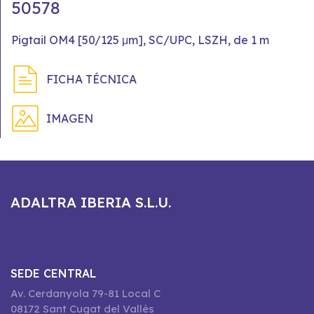
50578
Pigtail OM4 [50/125 μm], SC/UPC, LSZH, de 1 m
FICHA TÉCNICA
IMAGEN
ADALTRA IBERIA S.L.U.
SEDE CENTRAL
Av. Cerdanyola 79-81 Local C
08172 Sant Cugat del Vallès