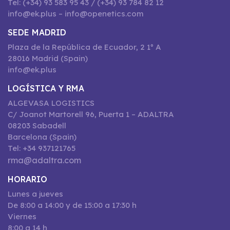
Tel: (+34) 93 583 95 43 / (+34) 93 784 82 12
info@ek.plus – info@openetics.com
SEDE MADRID
Plaza de la República de Ecuador, 2 1º A
28016 Madrid (Spain)
info@ek.plus
LOGÍSTICA Y RMA
ALGEVASA LOGISTICS
C/ Joanot Martorell 96, Puerta 1 – ADALTRA
08203 Sabadell
Barcelona (Spain)
Tel: +34 937121765
rma@adaltra.com
HORARIO
Lunes a jueves
De 8:00 a 14:00 y de 15:00 a 17:30 h
Viernes
8:00 a 14 h