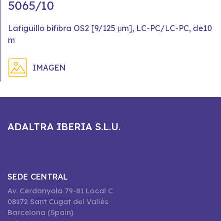
5065/10
Latiguillo bifibra OS2 [9/125 μm], LC-PC/LC-PC, de10
m
IMAGEN
ADALTRA IBERIA S.L.U.
SEDE CENTRAL
Av. Cerdanyola 79-81 Local C
08172 Sant Cugat del Vallès
Barcelona (Spain)