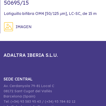
50695/15
Latiguillo bifibra OM4 [50/125 μm], LC-SC, de 15 m
IMAGEN
ADALTRA IBERIA S.L.U.
SEDE CENTRAL
Av. Cerdanyola 79-81 Local C
08172 Sant Cugat del Vallès
Barcelona (Spain)
Tel: (+34) 93 583 95 43 / (+34) 93 784 82 12