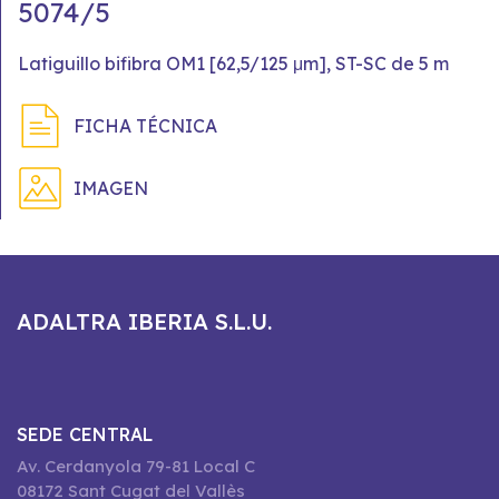
5074/5
Latiguillo bifibra OM1 [62,5/125 μm], ST-SC de 5 m
FICHA TÉCNICA
IMAGEN
ADALTRA IBERIA S.L.U.
SEDE CENTRAL
Av. Cerdanyola 79-81 Local C
08172 Sant Cugat del Vallès