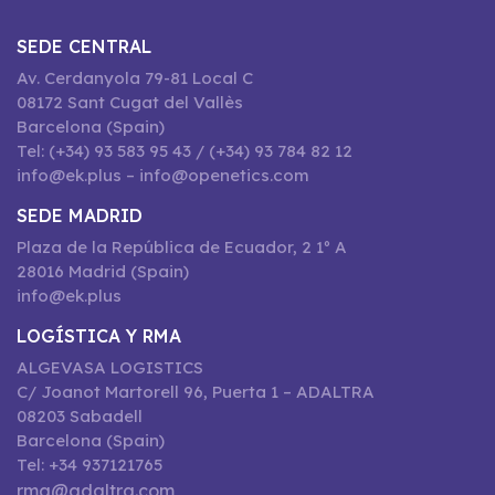
SEDE CENTRAL
Av. Cerdanyola 79-81 Local C
08172 Sant Cugat del Vallès
Barcelona (Spain)
Tel: (+34) 93 583 95 43 / (+34) 93 784 82 12
info@ek.plus – info@openetics.com
SEDE MADRID
Plaza de la República de Ecuador, 2 1º A
28016 Madrid (Spain)
info@ek.plus
LOGÍSTICA Y RMA
ALGEVASA LOGISTICS
C/ Joanot Martorell 96, Puerta 1 – ADALTRA
08203 Sabadell
Barcelona (Spain)
Tel: +34 937121765
rma@adaltra.com