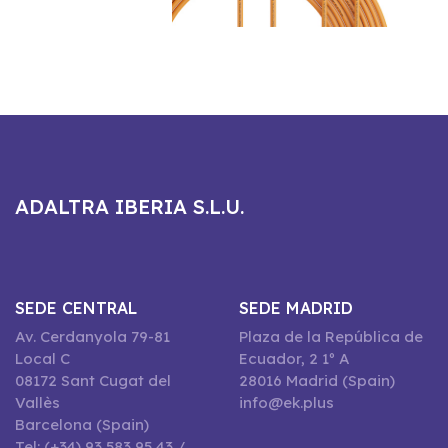
ADALTRA IBERIA S.L.U.
SEDE CENTRAL
SEDE MADRID
Av. Cerdanyola 79-81
Plaza de la República de
Local C
Ecuador, 2 1º A
08172 Sant Cugat del
28016 Madrid (Spain)
Vallès
info@ek.plus
Barcelona (Spain)
Tel: (+34) 93 583 95 43 /