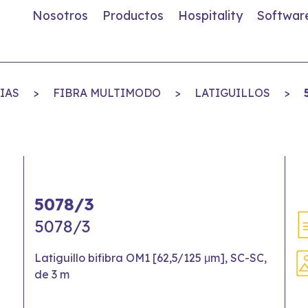
Nosotros
Productos
Hospitality
Softwar
IAS
>
FIBRA MULTIMODO
>
LATIGUILLOS
>
5078/3
5078/3
Latiguillo bifibra OM1 [62,5/125 μm], SC-SC,
de 3 m