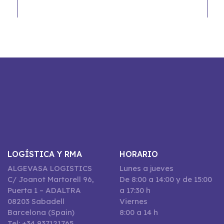
LOGÍSTICA Y RMA
HORARIO
ALGEVASA LOGISTICS
Lunes a jueves
C/ Joanot Martorell 96,
De 8:00 a 14:00 y de 15:00
Puerta 1 – ADALTRA
a 17:30 h
08203 Sabadell
Viernes
Barcelona (Spain)
8:00 a 14 h
Tel: +34 937121765