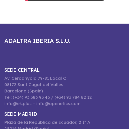
ADALTRA IBERIA S.L.U.
SEDE CENTRAL
Av. Cerdanyola 79-81 Local C
08172 Sant Cugat del Vallès
Barcelona (Spain)
Tel: (+34) 93 583 95 43 / (+34) 93 784 82 12
info@ek.plus – info@openetics.com
SEDE MADRID
Plaza de la República de Ecuador, 2 1º A
28016 Madrid (Spain)