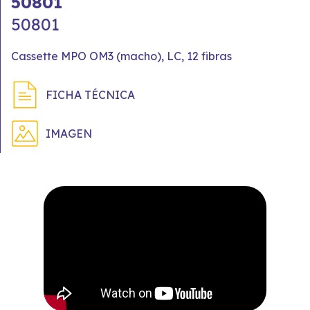
50801
50801
Cassette MPO OM3 (macho), LC, 12 fibras
FICHA TÉCNICA
IMAGEN