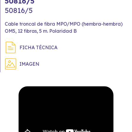
50816/5
50816/5
Cable troncal de fibra MPO/MPO (hembra-hembra)
OM5, 12 fibras, 5 m. Polaridad B
FICHA TÉCNICA
IMAGEN