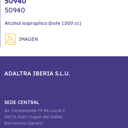
50940
50940
Alcohol isopropílico (bote 1.000 cc)
IMAGEN
ADALTRA IBERIA S.L.U.
SEDE CENTRAL
Av. Cerdanyola 79-81 Local C
08172 Sant Cugat del Vallès
Barcelona (Spain)