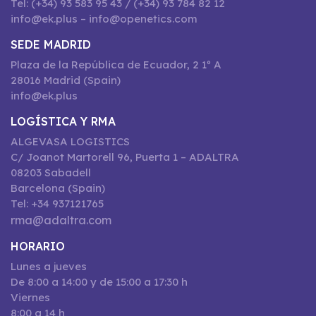
Tel: (+34) 93 583 95 43 / (+34) 93 784 82 12
info@ek.plus – info@openetics.com
SEDE MADRID
Plaza de la República de Ecuador, 2 1º A
28016 Madrid (Spain)
info@ek.plus
LOGÍSTICA Y RMA
ALGEVASA LOGISTICS
C/ Joanot Martorell 96, Puerta 1 – ADALTRA
08203 Sabadell
Barcelona (Spain)
Tel: +34 937121765
rma@adaltra.com
HORARIO
Lunes a jueves
De 8:00 a 14:00 y de 15:00 a 17:30 h
Viernes
8:00 a 14 h