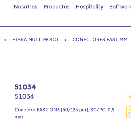
Nosotros
Productos
Hospitality
Softwar
>
FIBRA MULTIMODO
>
CONECTORES FAST MM
51034
51034
Conector FAST OM3 [50/125 μm], SC/PC, 0,9
mm