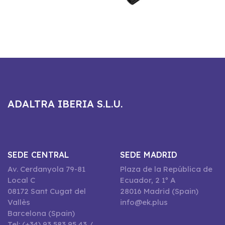
ADALTRA IBERIA S.L.U.
SEDE CENTRAL
SEDE MADRID
Av. Cerdanyola 79-81
Plaza de la República de
Local C
Ecuador, 2 1º A
08172 Sant Cugat del
28016 Madrid (Spain)
Vallès
info@ek.plus
Barcelona (Spain)
Tel: (+34) 93 583 95 43 /