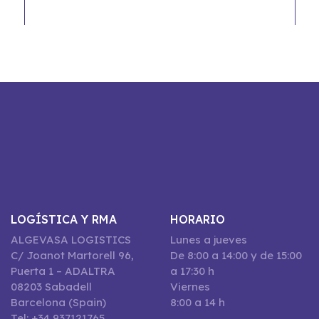
LOGÍSTICA Y RMA
HORARIO
ALGEVASA LOGISTICS
Lunes a jueves
C/ Joanot Martorell 96,
De 8:00 a 14:00 y de 15:00
Puerta 1 – ADALTRA
a 17:30 h
08203 Sabadell
Viernes
Barcelona (Spain)
8:00 a 14 h
Tel: +34 937121765