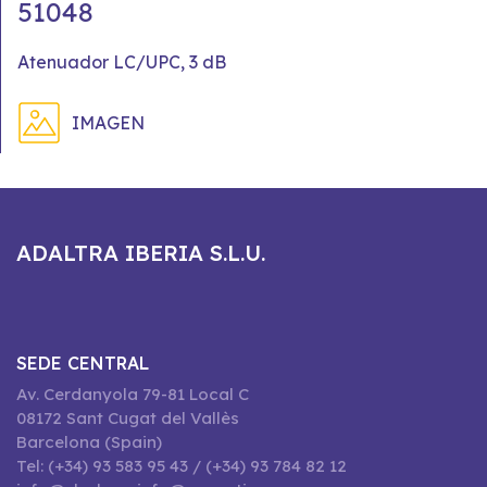
51048
Atenuador LC/UPC, 3 dB
IMAGEN
ADALTRA IBERIA S.L.U.
SEDE CENTRAL
Av. Cerdanyola 79-81 Local C
08172 Sant Cugat del Vallès
Barcelona (Spain)
Tel: (+34) 93 583 95 43 / (+34) 93 784 82 12