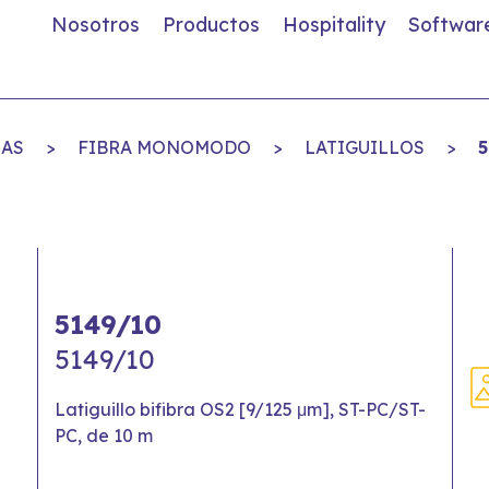
Nosotros
Productos
Hospitality
Softwar
IAS
>
FIBRA MONOMODO
>
LATIGUILLOS
>
5
5149/10
5149/10
Latiguillo bifibra OS2 [9/125 μm], ST-PC/ST-
PC, de 10 m