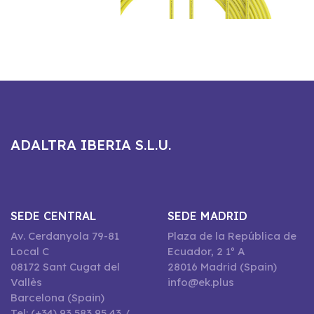
ADALTRA IBERIA S.L.U.
SEDE CENTRAL
SEDE MADRID
Av. Cerdanyola 79-81
Plaza de la República de
Local C
Ecuador, 2 1º A
08172 Sant Cugat del
28016 Madrid (Spain)
Vallès
info@ek.plus
Barcelona (Spain)
Tel: (+34) 93 583 95 43 /