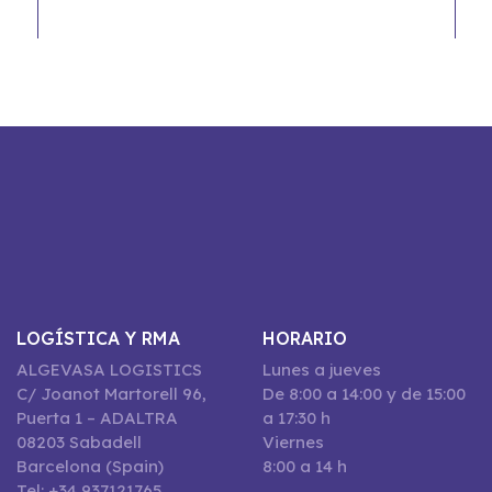
LOGÍSTICA Y RMA
HORARIO
ALGEVASA LOGISTICS
Lunes a jueves
C/ Joanot Martorell 96,
De 8:00 a 14:00 y de 15:00
Puerta 1 – ADALTRA
a 17:30 h
08203 Sabadell
Viernes
Barcelona (Spain)
8:00 a 14 h
Tel: +34 937121765