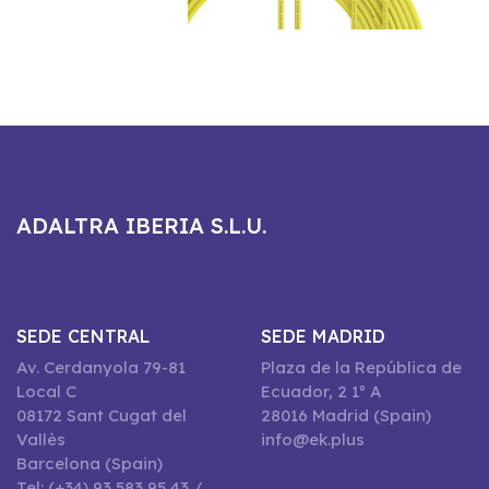
ADALTRA IBERIA S.L.U.
SEDE CENTRAL
SEDE MADRID
Av. Cerdanyola 79-81
Plaza de la República de
Local C
Ecuador, 2 1º A
08172 Sant Cugat del
28016 Madrid (Spain)
Vallès
info@ek.plus
Barcelona (Spain)
Tel: (+34) 93 583 95 43 /