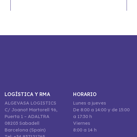
LOGÍSTICA Y RMA
HORARIO
ALGEVASA LOGISTICS
Lunes a jueves
C/ Joanot Martorell 96,
De 8:00 a 14:00 y de 15:00
Puerta 1 – ADALTRA
a 17:30 h
08203 Sabadell
Viernes
Barcelona (Spain)
8:00 a 14 h
Tel: +34 937121765