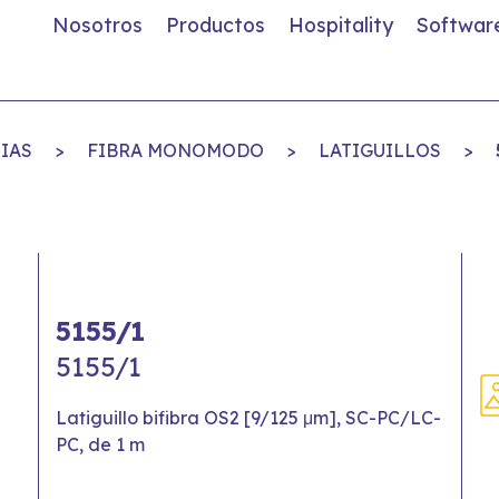
Nosotros
Productos
Hospitality
Softwar
IAS
>
FIBRA MONOMODO
>
LATIGUILLOS
>
5155/1
5155/1
Latiguillo bifibra OS2 [9/125 μm], SC-PC/LC-
PC, de 1 m