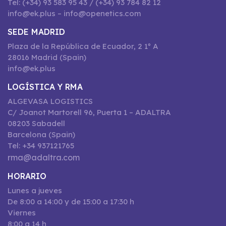
Tel: (+34) 93 583 95 43 / (+34) 93 784 82 12
info@ek.plus – info@openetics.com
SEDE MADRID
Plaza de la República de Ecuador, 2 1º A
28016 Madrid (Spain)
info@ek.plus
LOGÍSTICA Y RMA
ALGEVASA LOGISTICS
C/ Joanot Martorell 96, Puerta 1 – ADALTRA
08203 Sabadell
Barcelona (Spain)
Tel: +34 937121765
rma@adaltra.com
HORARIO
Lunes a jueves
De 8:00 a 14:00 y de 15:00 a 17:30 h
Viernes
8:00 a 14 h