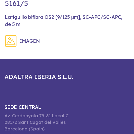
5161/5
Latiguillo bifibra OS2 [9/125 μm], SC-APC/SC-APC,
de 5 m
IMAGEN
ADALTRA IBERIA S.L.U.
SEDE CENTRAL
Av. Cerdanyola 79-81 Local C
08172 Sant Cugat del Vallès
Barcelona (Spain)