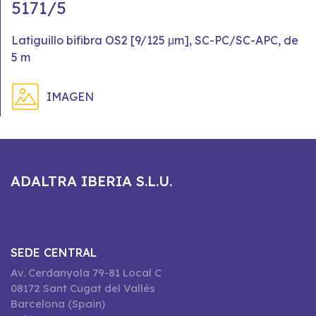
5171/5
Latiguillo bifibra OS2 [9/125 μm], SC-PC/SC-APC, de
5 m
IMAGEN
ADALTRA IBERIA S.L.U.
SEDE CENTRAL
Av. Cerdanyola 79-81 Local C
08172 Sant Cugat del Vallès
Barcelona (Spain)