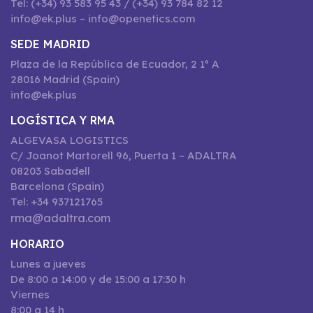
Tel: (+34) 93 583 95 43 / (+34) 93 784 82 12
info@ek.plus – info@openetics.com
SEDE MADRID
Plaza de la República de Ecuador, 2 1º A
28016 Madrid (Spain)
info@ek.plus
LOGÍSTICA Y RMA
ALGEVASA LOGISTICS
C/ Joanot Martorell 96, Puerta 1 – ADALTRA
08203 Sabadell
Barcelona (Spain)
Tel: +34 937121765
rma@adaltra.com
HORARIO
Lunes a jueves
De 8:00 a 14:00 y de 15:00 a 17:30 h
Viernes
8:00 a 14 h