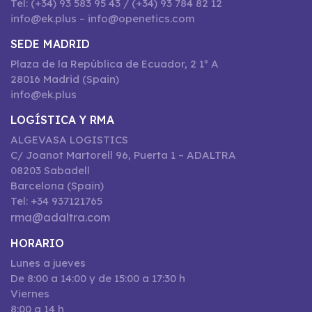
Tel: (+34) 93 583 95 43 / (+34) 93 784 82 12
info@ek.plus – info@openetics.com
SEDE MADRID
Plaza de la República de Ecuador, 2 1º A
28016 Madrid (Spain)
info@ek.plus
LOGÍSTICA Y RMA
ALGEVASA LOGISTICS
C/ Joanot Martorell 96, Puerta 1 – ADALTRA
08203 Sabadell
Barcelona (Spain)
Tel: +34 937121765
rma@adaltra.com
HORARIO
Lunes a jueves
De 8:00 a 14:00 y de 15:00 a 17:30 h
Viernes
8:00 a 14 h