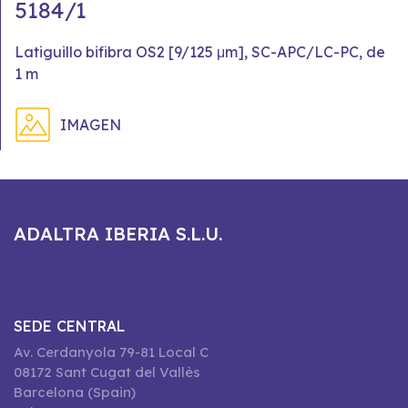
5184/1
Latiguillo bifibra OS2 [9/125 μm], SC-APC/LC-PC, de
1 m
IMAGEN
ADALTRA IBERIA S.L.U.
SEDE CENTRAL
Av. Cerdanyola 79-81 Local C
08172 Sant Cugat del Vallès
Barcelona (Spain)