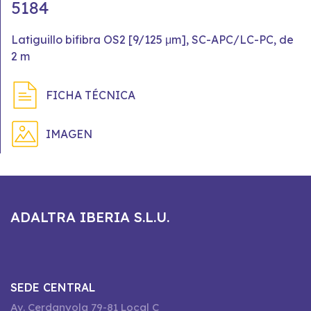
5184
Latiguillo bifibra OS2 [9/125 μm], SC-APC/LC-PC, de
2 m
FICHA TÉCNICA
IMAGEN
ADALTRA IBERIA S.L.U.
SEDE CENTRAL
Av. Cerdanyola 79-81 Local C