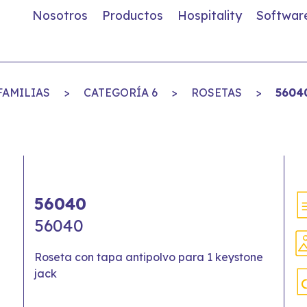
Nosotros
Productos
Hospitality
Softwar
FAMILIAS
>
CATEGORÍA 6
>
ROSETAS
>
5604
56040
56040
Roseta con tapa antipolvo para 1 keystone
jack