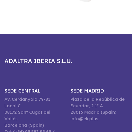
ADALTRA IBERIA S.L.U.
SEDE CENTRAL
SEDE MADRID
Av. Cerdanyola 79-81
Plaza de la República de
Local C
Ecuador, 2 1º A
08172 Sant Cugat del
28016 Madrid (Spain)
Vallès
info@ek.plus
Barcelona (Spain)
Tel: (+34) 93 583 95 43 /