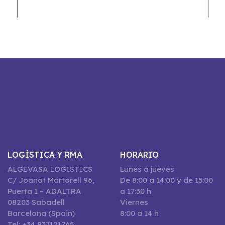
LOGÍSTICA Y RMA
HORARIO
ALGEVASA LOGISTICS
Lunes a jueves
C/ Joanot Martorell 96,
De 8:00 a 14:00 y de 15:00
Puerta 1 – ADALTRA
a 17:30 h
08203 Sabadell
Viernes
Barcelona (Spain)
8:00 a 14 h
Tel: +34 937121765