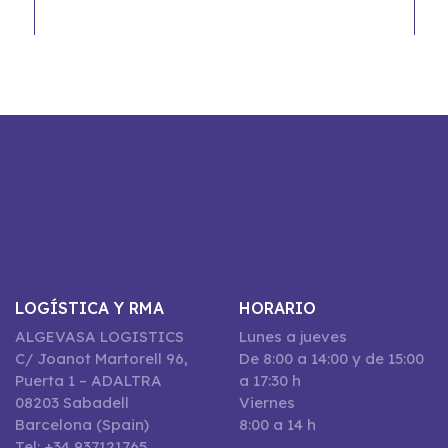
LOGÍSTICA Y RMA
HORARIO
ALGEVASA LOGISTICS
Lunes a jueves
C/ Joanot Martorell 96,
De 8:00 a 14:00 y de 15:00
Puerta 1 – ADALTRA
a 17:30 h
08203 Sabadell
Viernes
Barcelona (Spain)
8:00 a 14 h
Tel: +34 937121765