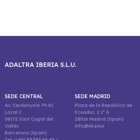
ADALTRA IBERIA S.L.U.
SEDE CENTRAL
SEDE MADRID
Av. Cerdanyola 79-81
Plaza de la República de
Local C
Ecuador, 2 1º A
08172 Sant Cugat del
28016 Madrid (Spain)
Vallès
info@ek.plus
Barcelona (Spain)
Tel: (+34) 93 583 95 43 /