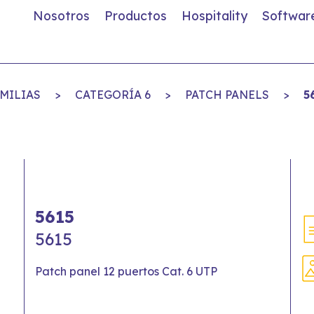
Nosotros
Productos
Hospitality
Softwar
MILIAS
>
CATEGORÍA 6
>
PATCH PANELS
>
5
5615
5615
Patch panel 12 puertos Cat. 6 UTP