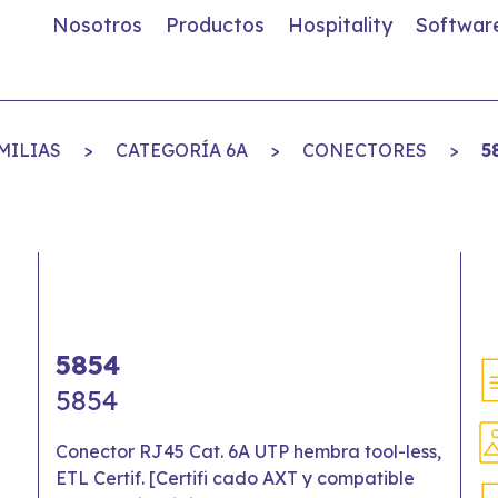
Nosotros
Productos
Hospitality
Softwar
MILIAS
>
CATEGORÍA 6A
>
CONECTORES
>
5
5854
5854
Conector RJ45 Cat. 6A UTP hembra tool-less,
ETL Certif. [Certifi cado AXT y compatible