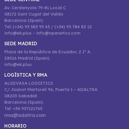
Av. Cerdanyola 79-81 Local C
08172 Sant Cugat del Vallès
Barcelona (Spain)
Tel: (+34) 93 583 95 43 / (+34) 93 784 82 12
info@ek.plus – info@openetics.com
SEDE MADRID
Plaza de la República de Ecuador, 2 1º A
28016 Madrid (Spain)
info@ek.plus
LOGÍSTICA Y RMA
ALGEVASA LOGISTICS
C/ Joanot Martorell 96, Puerta 1 – ADALTRA
08203 Sabadell
Barcelona (Spain)
Tel: +34 937121765
rma@adaltra.com
HORARIO