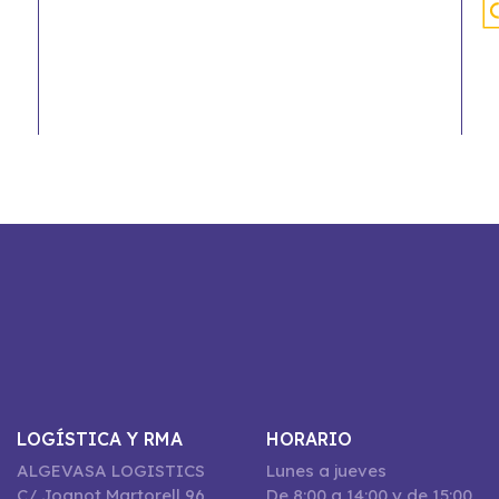
LOGÍSTICA Y RMA
HORARIO
ALGEVASA LOGISTICS
Lunes a jueves
C/ Joanot Martorell 96,
De 8:00 a 14:00 y de 15:00