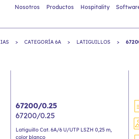
Nosotros
Productos
Hospitality
Softwar
IAS
>
CATEGORÍA 6A
>
LATIGUILLOS
>
6720
67200/0.25
67200/0.25
Latiguillo Cat. 6A/6 U/UTP LSZH 0,25 m,
color blanco