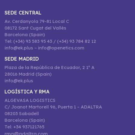
SEDE CENTRAL
Av. Cerdanyola 79-81 Local C
08172 Sant Cugat del Vallès
Barcelona (Spain)
Tel: (+34) 93 583 95 43 / (+34) 93 784 82 12
info@ek.plus – info@openetics.com
SEDE MADRID
Plaza de la República de Ecuador, 2 1º A
28016 Madrid (Spain)
info@ek.plus
LOGÍSTICA Y RMA
ALGEVASA LOGISTICS
C/ Joanot Martorell 96, Puerta 1 – ADALTRA
08203 Sabadell
Barcelona (Spain)
Tel: +34 937121765
rma@adaltra.com