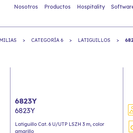
Nosotros
Productos
Hospitality
Softwar
MILIAS
>
CATEGORÍA 6
>
LATIGUILLOS
>
68
6823Y
6823Y
Latiguillo Cat. 6 U/UTP LSZH 3 m, color
amarillo