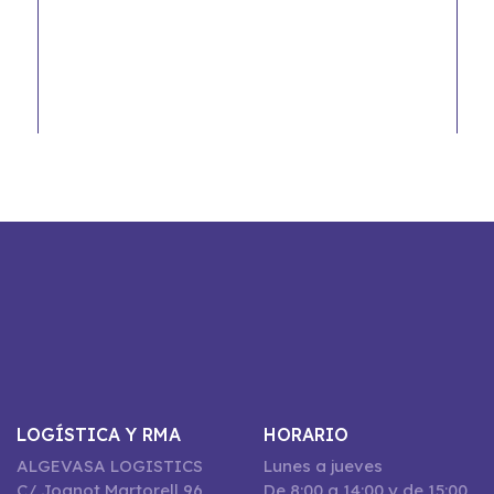
LOGÍSTICA Y RMA
HORARIO
ALGEVASA LOGISTICS
Lunes a jueves
C/ Joanot Martorell 96,
De 8:00 a 14:00 y de 15:00