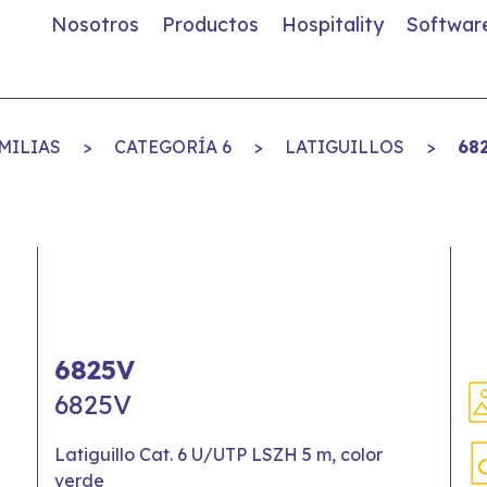
Nosotros
Productos
Hospitality
Softwar
MILIAS
>
CATEGORÍA 6
>
LATIGUILLOS
>
68
6825V
6825V
Latiguillo Cat. 6 U/UTP LSZH 5 m, color
verde