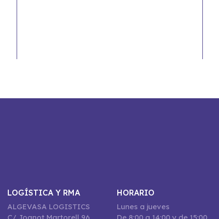
LOGÍSTICA Y RMA
HORARIO
ALGEVASA LOGISTICS
Lunes a jueves
C/ Joanot Martorell 96,
De 8:00 a 14:00 y de 15:00