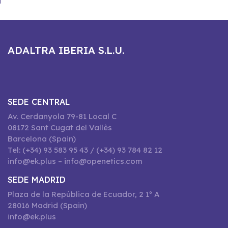
ADALTRA IBERIA S.L.U.
SEDE CENTRAL
Av. Cerdanyola 79-81 Local C
08172 Sant Cugat del Vallès
Barcelona (Spain)
Tel: (+34) 93 583 95 43 / (+34) 93 784 82 12
info@ek.plus – info@openetics.com
SEDE MADRID
Plaza de la República de Ecuador, 2 1º A
28016 Madrid (Spain)
info@ek.plus