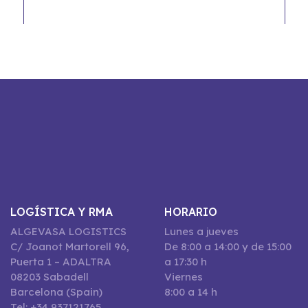
LOGÍSTICA Y RMA
HORARIO
ALGEVASA LOGISTICS
Lunes a jueves
C/ Joanot Martorell 96,
De 8:00 a 14:00 y de 15:00
Puerta 1 – ADALTRA
a 17:30 h
08203 Sabadell
Viernes
Barcelona (Spain)
8:00 a 14 h
Tel: +34 937121765