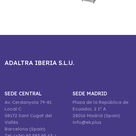
ADALTRA IBERIA S.L.U.
SEDE CENTRAL
SEDE MADRID
Av. Cerdanyola 79-81
Plaza de la República de
Local C
Ecuador, 2 1º A
08172 Sant Cugat del
28016 Madrid (Spain)
Vallès
info@ek.plus
Barcelona (Spain)
Tel: (+34) 93 583 95 43 /