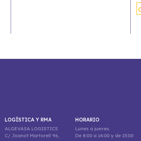
LOGÍSTICA Y RMA
HORARIO
ALGEVASA LOGISTICS
Lunes a jueves
C/ Joanot Martorell 96,
De 8:00 a 14:00 y de 15:00