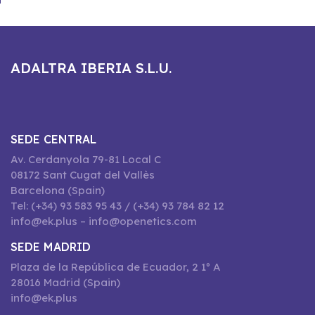
ADALTRA IBERIA S.L.U.
SEDE CENTRAL
Av. Cerdanyola 79-81 Local C
08172 Sant Cugat del Vallès
Barcelona (Spain)
Tel: (+34) 93 583 95 43 / (+34) 93 784 82 12
info@ek.plus – info@openetics.com
SEDE MADRID
Plaza de la República de Ecuador, 2 1º A
28016 Madrid (Spain)
info@ek.plus