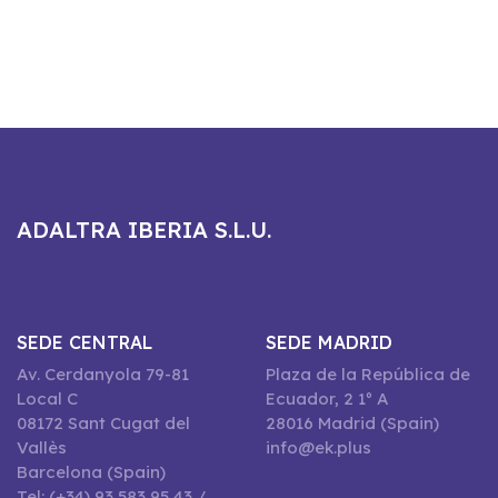
ADALTRA IBERIA S.L.U.
SEDE CENTRAL
SEDE MADRID
Av. Cerdanyola 79-81
Plaza de la República de
Local C
Ecuador, 2 1º A
08172 Sant Cugat del
28016 Madrid (Spain)
Vallès
info@ek.plus
Barcelona (Spain)
Tel: (+34) 93 583 95 43 /