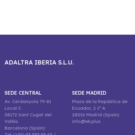
ADALTRA IBERIA S.L.U.
SEDE CENTRAL
SEDE MADRID
Av. Cerdanyola 79-81
Plaza de la República de
Local C
Ecuador, 2 1º A
08172 Sant Cugat del
28016 Madrid (Spain)
Vallès
info@ek.plus
Barcelona (Spain)
Tel: (+34) 93 583 95 43 /