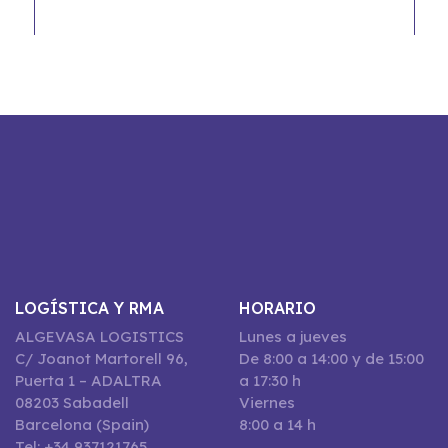
LOGÍSTICA Y RMA
HORARIO
ALGEVASA LOGISTICS
Lunes a jueves
C/ Joanot Martorell 96,
De 8:00 a 14:00 y de 15:00
Puerta 1 – ADALTRA
a 17:30 h
08203 Sabadell
Viernes
Barcelona (Spain)
8:00 a 14 h
Tel: +34 937121765