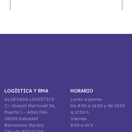
LOGÍSTICA Y RMA
HORARIO
ALGEVASA LOGISTICS
Lunes a jueves
C/ Joanot Martorell 96,
De 8:00 a 14:00 y de 15:00
Puerta 1 – ADALTRA
a 17:30 h
08203 Sabadell
Viernes
Barcelona (Spain)
8:00 a 14 h
Tel: +34 937121765