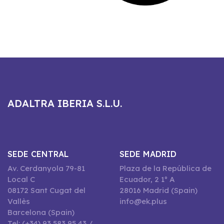
ADALTRA IBERIA S.L.U.
SEDE CENTRAL
SEDE MADRID
Av. Cerdanyola 79-81
Plaza de la República de
Local C
Ecuador, 2 1º A
08172 Sant Cugat del
28016 Madrid (Spain)
Vallès
info@ek.plus
Barcelona (Spain)
Tel: (+34) 93 583 95 43 /