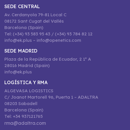
SEDE CENTRAL
Av. Cerdanyola 79-81 Local C
08172 Sant Cugat del Vallès
Barcelona (Spain)
Tel: (+34) 93 583 95 43 / (+34) 93 784 82 12
info@ek.plus – info@openetics.com
SEDE MADRID
Plaza de la República de Ecuador, 2 1º A
28016 Madrid (Spain)
info@ek.plus
LOGÍSTICA Y RMA
ALGEVASA LOGISTICS
C/ Joanot Martorell 96, Puerta 1 – ADALTRA
08203 Sabadell
Barcelona (Spain)
Tel: +34 937121765
rma@adaltra.com