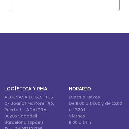
LOGÍSTICA Y RMA
HORARIO
ALGEVASA LOGISTICS
Lunes a jueves
C/ Joanot Martorell 96,
De 8:00 a 14:00 y de 15:00
Puerta 1 – ADALTRA
a 17:30 h
08203 Sabadell
Viernes
Barcelona (Spain)
8:00 a 14 h
Tel: +34 937121765