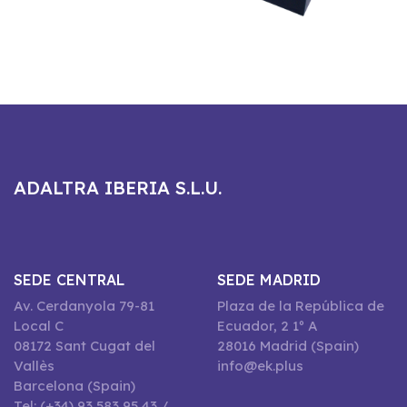
ADALTRA IBERIA S.L.U.
SEDE CENTRAL
SEDE MADRID
Av. Cerdanyola 79-81
Plaza de la República de
Local C
Ecuador, 2 1º A
08172 Sant Cugat del
28016 Madrid (Spain)
Vallès
info@ek.plus
Barcelona (Spain)
Tel: (+34) 93 583 95 43 /