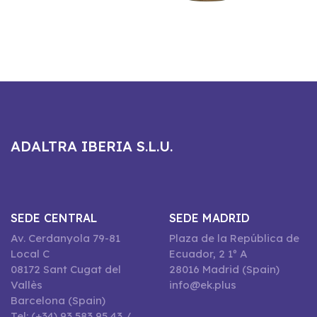
ADALTRA IBERIA S.L.U.
SEDE CENTRAL
SEDE MADRID
Av. Cerdanyola 79-81
Plaza de la República de
Local C
Ecuador, 2 1º A
08172 Sant Cugat del
28016 Madrid (Spain)
Vallès
info@ek.plus
Barcelona (Spain)
Tel: (+34) 93 583 95 43 /