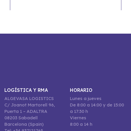
LOGÍSTICA Y RMA
HORARIO
ALGEVASA LOGISTICS
Lunes a jueves
C/ Joanot Martorell 96,
De 8:00 a 14:00 y de 15:00
Puerta 1 – ADALTRA
a 17:30 h
08203 Sabadell
Viernes
Barcelona (Spain)
8:00 a 14 h
Tel: +34 937121765