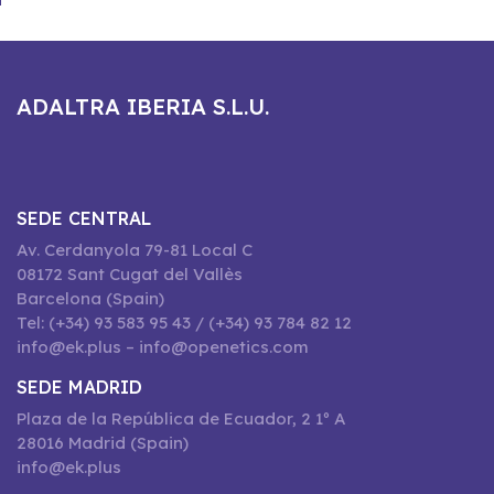
ADALTRA IBERIA S.L.U.
SEDE CENTRAL
Av. Cerdanyola 79-81 Local C
08172 Sant Cugat del Vallès
Barcelona (Spain)
Tel: (+34) 93 583 95 43 / (+34) 93 784 82 12
info@ek.plus – info@openetics.com
SEDE MADRID
Plaza de la República de Ecuador, 2 1º A
28016 Madrid (Spain)
info@ek.plus