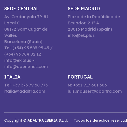
SEDE CENTRAL
SEDE MADRID
Av. Cerdanyola 79-81
Plaza de la República de
Local C
Ecuador, 2 1º A
08172 Sant Cugat del
28016 Madrid (Spain)
Vallès
info@ek.plus
Barcelona (Spain)
Tel: (+34) 93 583 95 43 /
(+34) 93 784 82 12
info@ek.plus –
info@openetics.com
ITALIA
PORTUGAL
Tel: +39 375 79 58 775
M: +351 917 601 306
italia@adaltra.com
luis.mauser@adaltra.com
Copyright © ADALTRA IBERIA S.L.U.
Todos los derechos reserva