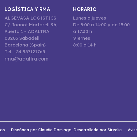
LOGÍSTICA Y RMA
HORARIO
ALGEVASA LOGISTICS
Lunes a jueves
C/ Joanot Martorell 96,
De 8:00 a 14:00 y de 15:00
Puerta 1 – ADALTRA
a 17:30 h
08203 Sabadell
Viernes
Barcelona (Spain)
8:00 a 14 h
Tel: +34 937121765
rma@adaltra.com
dos
Diseñada por Claudia Domingo. Desarrollada por Sirvelia
Avis