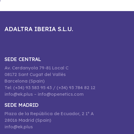
ADALTRA IBERIA S.L.U.
SEDE CENTRAL
Av. Cerdanyola 79-81 Local C
08172 Sant Cugat del Vallès
Barcelona (Spain)
Tel: (+34) 93 583 95 43 / (+34) 93 784 82 12
info@ek.plus – info@openetics.com
SEDE MADRID
Plaza de la República de Ecuador, 2 1º A
28016 Madrid (Spain)
info@ek.plus