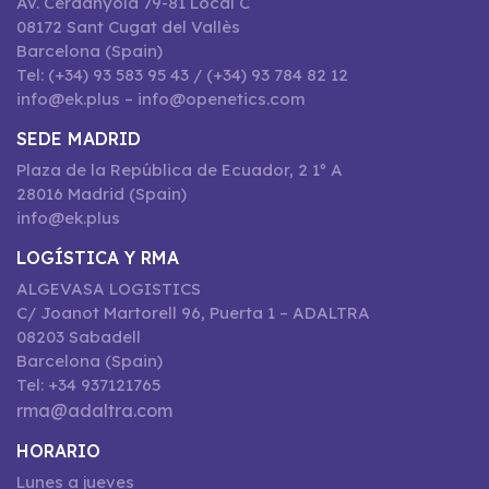
Av. Cerdanyola 79-81 Local C
08172 Sant Cugat del Vallès
Barcelona (Spain)
Tel: (+34) 93 583 95 43 / (+34) 93 784 82 12
info@ek.plus – info@openetics.com
SEDE MADRID
Plaza de la República de Ecuador, 2 1º A
28016 Madrid (Spain)
info@ek.plus
LOGÍSTICA Y RMA
ALGEVASA LOGISTICS
C/ Joanot Martorell 96, Puerta 1 – ADALTRA
08203 Sabadell
Barcelona (Spain)
Tel: +34 937121765
rma@adaltra.com
HORARIO
Lunes a jueves