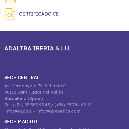
CERTIFICADO CE
ADALTRA IBERIA S.L.U.
SEDE CENTRAL
Av. Cerdanyola 79-81 Local C
08172 Sant Cugat del Vallès
Barcelona (Spain)
Tel: (+34) 93 583 95 43 / (+34) 93 784 82 12
info@ek.plus – info@openetics.com
SEDE MADRID