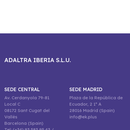
ADALTRA IBERIA S.L.U.
SEDE CENTRAL
SEDE MADRID
Av. Cerdanyola 79-81
Plaza de la República de
Local C
Ecuador, 2 1º A
08172 Sant Cugat del
28016 Madrid (Spain)
Vallès
info@ek.plus
Barcelona (Spain)
Tel: (+34) 93 583 95 43 /