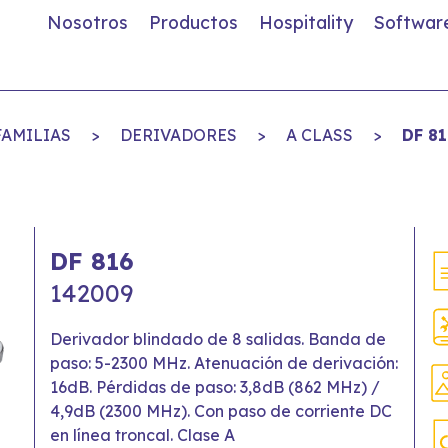
Nosotros
Productos
Hospitality
Softwar
FAMILIAS
>
DERIVADORES
>
A CLASS
>
DF 81
DF 816
142009
Derivador blindado de 8 salidas. Banda de
paso: 5-2300 MHz. Atenuación de derivación:
16dB. Pérdidas de paso: 3,8dB (862 MHz) /
4,9dB (2300 MHz). Con paso de corriente DC
en línea troncal. Clase A