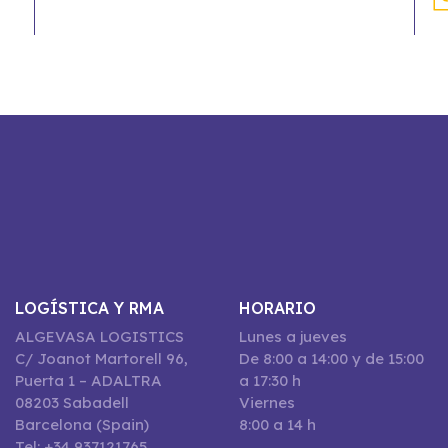
LOGÍSTICA Y RMA
HORARIO
ALGEVASA LOGISTICS
Lunes a jueves
C/ Joanot Martorell 96,
De 8:00 a 14:00 y de 15:00
Puerta 1 – ADALTRA
a 17:30 h
08203 Sabadell
Viernes
Barcelona (Spain)
8:00 a 14 h
Tel: +34 937121765